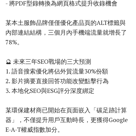
- 將PDF型錄轉換為網頁格式提升收錄機會
某本土服飾品牌僅僅優化產品頁的ALT標籤與
內部連結結構，三個月內手機端流量就增長了
78%。
🔮 未來三年SEO戰場的三大預測
1. 語音搜索優化將佔外貿流量30%份額
2. 影片摘要直接回答功能改變點擊行為
3. 本地化SEO與ESG評分深度綁定
某環保建材商已開始在頁面嵌入「碳足跡計算
器」，不僅提升用戶互動時長，更獲得Google
E-A-T權威指數加分。