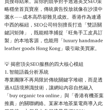
頁搜尋結果。當你的競爭對手透過英文SEO策
略穩坐首頁寶座，傳統廣告投放就像在沙漠中
灑水——成本高昂卻難見成效。香港作為連通
中西的樞紐，SEO公司特別擅長打造「雙語關
鍵詞矩陣」，既能精準捕捉「旺角手工皮具訂
製」的本地客源，也能用「luxury handmade
leather goods Hong Kong」吸引歐美買家。
💡 揭密頂尖SEO服務的四大核心模組
1. 智能語義分析系統
專業團隊不再局限於傳統關鍵字堆砌，而是透
過AI語境辨識技術，讓網站內容自然融入
「buy organic tea online」與「香港有機茶葉
推薦」的關聯網絡。某家本地茶葉電商導入此