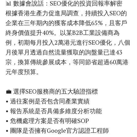
📊 數據會說話：SEO優化的投資回報率解密
根據香港生產力促進局調查，持續投入SEO的
企業在三年期內的獲客成本降低65%，且客戶
終身價值提升40%。以某B2B工業設備商為
例，初期每月投入2萬港元進行SEO優化，八個
月後單月透過自然流量獲取的詢盤量已達43
宗，換算傳統參展成本，等同節省超過60萬港
元年度預算。
💼 選擇SEO服務商的五大驗證指標
• 過往案例是否包含同產業實績
• 報告系統是否具備多維度分析功能
• 危機處理方案是否有明確SOP
• 團隊是否擁有Google官方認證工程師